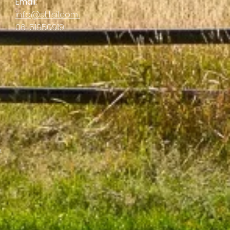
Email:
info@stillsil.com
06-51950919
e.