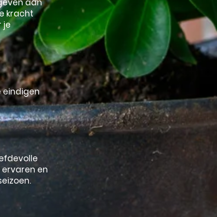
 geven aan
e kracht
 je
e eindigen
efdevolle
g ervaren en
seizoen.