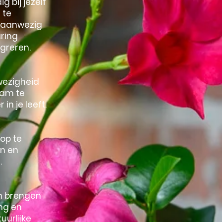
g bij jezelf
 te
u aanwezig
aring
egreren.
wezigheid
haam te
in je leeft.
op te
en en
.
n brengen
ing en
uurlijke