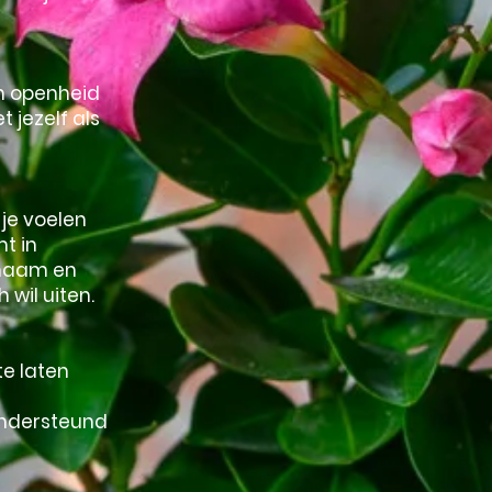
 openheid
t jezelf als
je voelen
t in
chaam en
wil uiten.
te laten
ondersteund