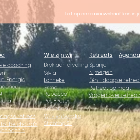
Let op onze nieuwsbrief kan in
od
Wie zijn wij
Retreats
Agend
Brok aan ervaring
Spanje
ieve coaching
Nijmegen
en
Silvia
ini Energie
Lonneke
Één - daagse retrea
adance
Esme
Retreat op maat
g
Rebecca
Vragen over retreat
Nidra
Paul-Peter
Fabienne
Willy en Sandra
daagse retreat
Stichting SIL
 to the chakra's
encoachin