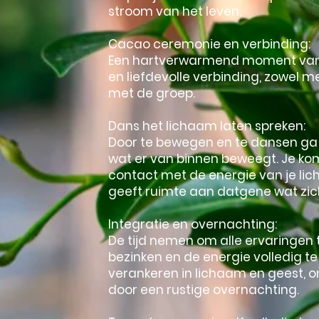
stroom van het leven.
Cacao ceremonie en verbinding:
Een hartverwarmend moment van
en liefdevolle verbinding, zowel me
met de groep.
Dans het lichaam laten spreken:
Door te bewegen en te dansen ga 
wat er van binnen beweegt. Je kom
contact met de energie van je li
geeft ruimte aan datgene wat zich 
Integratie en overnachting:
De tijd nemen om alle ervaringen 
bezinken en de energie volledig te
verankeren in lichaam en geest, 
door een rustige overnachting.