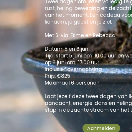
Twee dagen om jezelf volledig te
rust, heling, beweging en de zacht
van het moment. Een cadeau voor
lichaam, je geest en je ziel.
Met Silvia, Esme en Rebecca
Datum: 5 en 6 juni
Tijd: start 5 juni om 10.00 uur en w
op 6 juni om 17.00 uur
Inclusief overnachting
Prijs: €825
Maximaal 6 personen
Laat jezelf deze twee dagen van li
aandacht, energie, dans en helin
stap in de zachte stroom van het 
Aanmelden