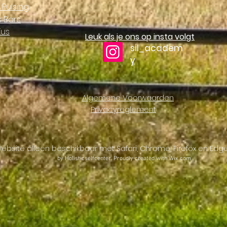
c Pulsing
 Bars
Kus
Leuk als je ons op insta volgt
sil_academ
y
Algemene Voorwaarden
Privacyreglement
ebsite alleen beschikbaar met Safari, Chrome, Firefox en Edg
by Holisticselfcenter. Proudly created with
Wix.com