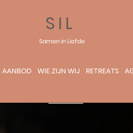
SIL
Samen in Liefde
AANBOD
WIE ZIJN WIJ
RETREATS
A