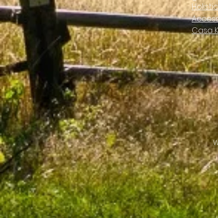
Holisti
Access
Casa 
W