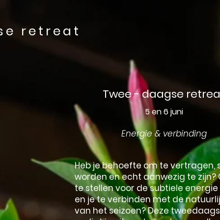
e retreat
Twee - daagse retrea
5 en 6 juni
Energie & verbinding
Heb je behoefte om te vertragen, st
worden en echt aanwezig te zijn?
te stellen voor de subtiele energi
en je te verbinden met de natuurli
van het seizoen? Deze tweedaags