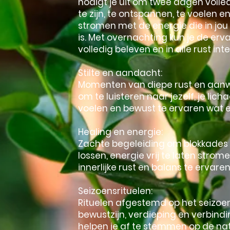
nodigt je uit om twee dagen volledi
te zijn, te ontspannen, te voelen en
stromen met de energie die in jo
is. Met overnachting kun je de erv
volledig beleven en in alle rust int
Stilte en aandacht:
Momenten van diepe rust en aan
om te luisteren naar jezelf, je lic
voelen en bewust te ervaren wat er 
Healing en energie:
Zachte begeleiding om blokkades 
lossen, energie vrij te laten strom
innerlijke rust en balans te ervaren
Seizoensrituelen:
Rituelen afgestemd op het seizoe
bewustzijn, verdieping en verbind
helpen je af te stemmen op de nat