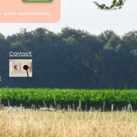
 je spam terechtkomen
a
Contact:
t
s
Adres:
Overeind 3a
5262 LZ Vught