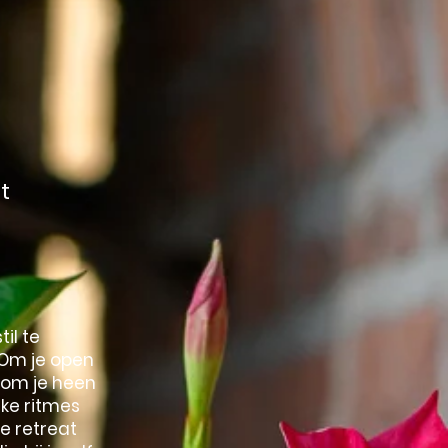
t
il te
 Om je open
e om je heen
jke ritmes
e retreat