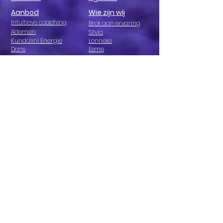
Aanbod
Wie zijn wij
Intuïtieve coaching
Brok aan ervaring
Ademen
Silvia
Kundalini Energie
Lonneke
Dans
Esme
Yoga Nidra
Rebecca
Healing
Paul-Peter
Één - daagse retreat
Fabienne
Talking to the chakra's
Willy en Sandra
Chakradance
Stichting SIL
Paardencoaching
Holistic Pulsing
Retreats
Access Bars
Spanje
Casa Kus
Nijmegen
Twee -daagse retreat
Één - daagse retreat
Retreat op maat
Vragen over retreats
Leuk als je ons op insta
volgt