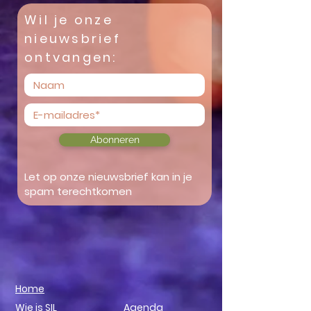
Wil je onze
nieuwsbrief
ontvangen:
Abonneren
Let op onze nieuwsbrief kan in je
spam terechtkomen
Home
Wie is SIL
Agenda