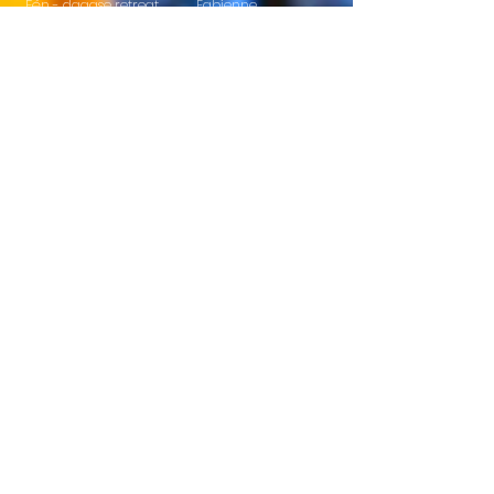
Één - daagse retreat
Fabienne
Talking to the chakra's
Willy en Sandra
Chakradance
Stichting SIL
Paardencoaching
Holistic Pulsing
Retreats
Access Bars
Spanje
Casa Kus
Nijmegen
Twee -daagse retreat
Één - daagse retreat
Retreat op maat
Vragen over retreats
Leuk als je ons op insta
volgt
sil_academy
Contact:
Adres:
Overeind 3a
5262 LZ Vught