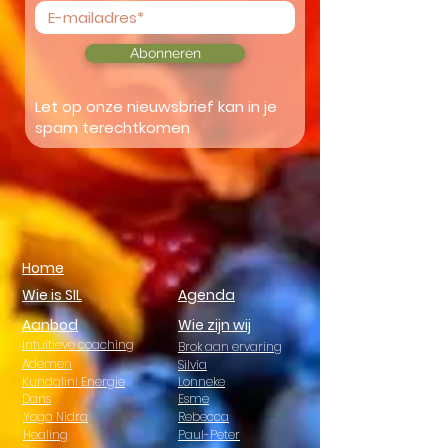
Abonneren
Let op onze nieuwsbrief kan in je
spam terechtkomen
Home
Wie is SIL
Agenda
Aanbod
Wie zijn wij
Intuïtieve coaching
Brok aan ervaring
Ademen
Silvia
Kundalini Energie
Lonneke
Dans
Esme
Yoga Nidra
Rebecca
Healing
Paul-Peter