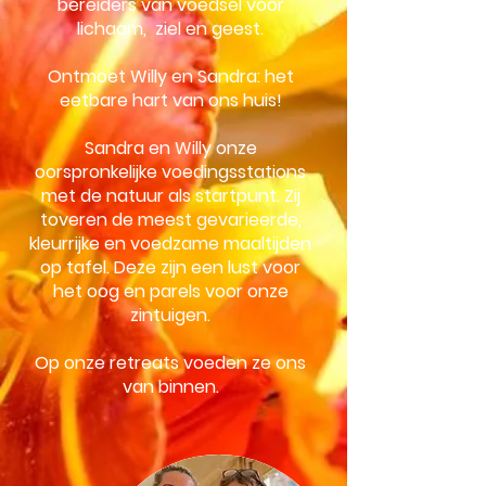
bereiders van voedsel voor
lichaam, ziel en geest.
Ontmoet Willy en Sandra: het
eetbare hart van ons huis!
Sandra en Willy onze
oorspronkelijke voedingsstations
met de natuur als startpunt. Zij
toveren de meest gevarieerde,
kleurrijke en voedzame maaltijden
op tafel. Deze zijn een lust voor
het oog en parels voor onze
zintuigen.
Op onze retreats voeden ze ons
van binnen.