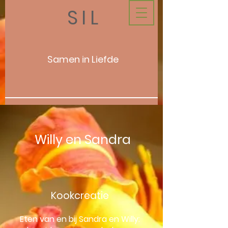
SIL
Samen in Liefde
Willy en Sandra
Kookcreatie
Eten van en bij Sandra en Willy: