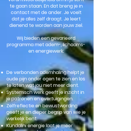
te gaan staan. En dat breng je in
contact met de ander. Je voelt
dat je alles zelf draagt. Je leert
dienend te worden aan jouw ziel.
Wij bieden een gevarieerd
programma met adem-, lichaams-
en energiewerk:​
De verbonden ademhaling helpt je
oude pijn onder ogen te zien en los
te laten wat jou niet meer dient.
Systemisch werk geeft je inzicht in
je patronen en overtuigingen.
Zelfreflectie en bewustwording
geeft je en dieper begrip van wie je
werkelijk bent.
Kundalini energie laat je meer