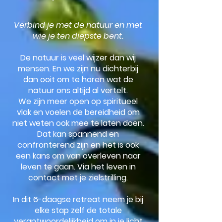
Verbind je met de natuur en met
wie je ten diepste bent.
De natuur is veel wijzer dan wij
mensen. En we zijn nu dichterbij
dan ooit om te horen wat de
natuur ons altijd al vertelt.
We zijn meer open op spiritueel
vlak en voelen de bereidheid om
niet weten ook mee te laten doen.
Dat kan spannend en
confronterend zijn en het is ook
een kans om van overleven naar
leven te gaan. Via het leven in
contact met je zielstrilling.
In dit 6-daagse retreat neem je bij
elke stap zelf de totale
verantwoordelijkheid om in je licht