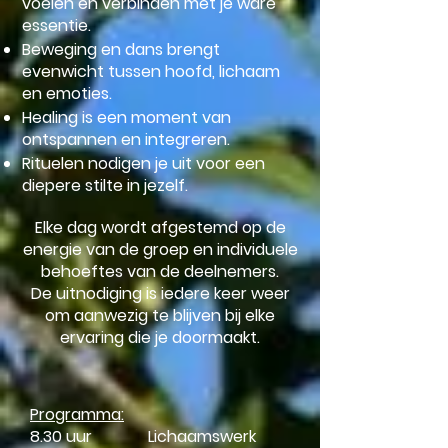
voelen en verbinden met je ware
essentie.
Beweging en dans brengt
evenwicht tussen hoofd, lichaam
en emoties.
Healing is een moment van
ontspannen en integreren.
Rituelen nodigen je uit voor een
diepere stilte in jezelf.
Elke dag wordt afgestemd op de
energie van de groep en individuele
behoeftes van de deelnemers.
De uitnodiging is iedere keer weer
om aanwezig te blijven bij elke
ervaring die je doormaakt.
Programma:
8.30 uur Lichaamswerk