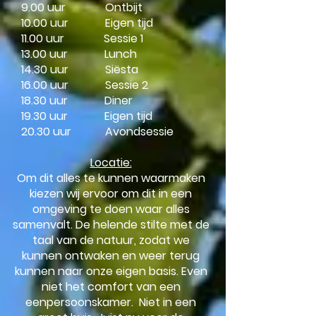
9.00 uur Ontbijt
10.00 uur Eigen tijd
11.00 uur Sessie 1
13.00 uur Lunch
14.30 uur Siësta
16.00 uur Sessie 2
18.30 uur Diner
19.30 uur Eigen tijd
20.30 uur Avondsessie
Locatie:
Om dit alles te kunnen waarmaken
kiezen wij ervoor om dit in een
omgeving te doen waar alles
samenvalt. De helende stilte met de
taal van de natuur, zodat we
kunnen ontwaken en weer terug
kunnen naar onze eigen basis. Even
niet het comfort van een
eenpersoonskamer. Niet in een