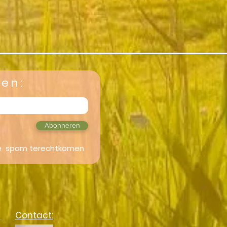
gen:
Abonneren
 je spam terechtkomen
a
Contact: