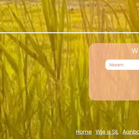
W
Home
Wie is SIL
Aanb