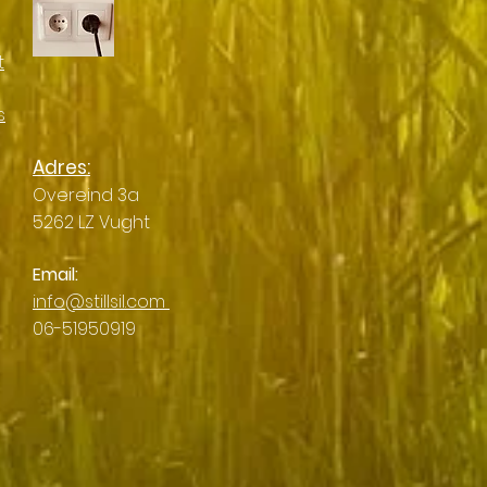
t
s
Adres:
Overeind 3a
5262 LZ Vught
Email:
info@stillsil.com
06-51950919