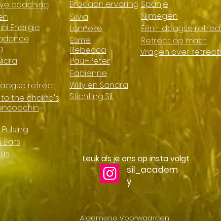
Brok aan ervaring
Spanje
ieve coaching
Nijmegen
en
Silvia
ini Energie
Lonneke
Één - daagse retrea
adance
Esme
Retreat op maat
g
Rebecca
Vragen over retreat
Nidra
Paul-Peter
Fabienne
Willy en Sandra
daagse retreat
Stichting SIL
 to the chakra's
encoachin
c Pulsing
 Bars
Kus
Leuk als je ons op insta volgt
sil_academ
y
Algemene Voorwaarden