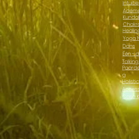
Intuït
Adem
Kundal
Chakr
Healin
Yoga 
Dans
Één - 
Talking
Paard
g
Holisti
Access
Casa 