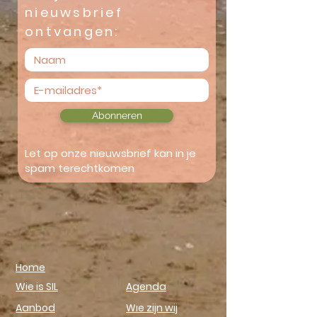
nieuwsbrief
ontvangen:
Abonneren
Let op onze nieuwsbrief kan in je
spam terechtkomen
Home
Wie is SIL
Agenda
Aanbod
Wie zijn wij