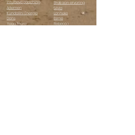
Intuïtieve coaching
Brok aan ervaring
Ademen
Silvia
Kundalini Energie
Lonneke
Dans
Esme
Yoga Nidra
Rebecca
Healing
Paul-Peter
Één - daagse retreat
Fabienne
Talking to the chakra's
Willy en Sandra
Chakradance
Stichting SIL
Paardencoaching
Holistic Pulsing
Retreats
Access Bars
Spanje
Casa Kus
Nijmegen
Twee -daagse retreat
Één - daagse retreat
Retreat op maat
Vragen over retreats
Leuk als je ons op insta
volgt