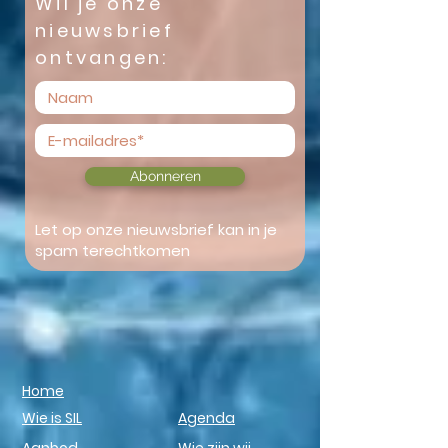
Wil je onze
nieuwsbrief
ontvangen:
Abonneren
Let op onze nieuwsbrief kan in je
spam terechtkomen
Home
Wie is SIL
Agenda