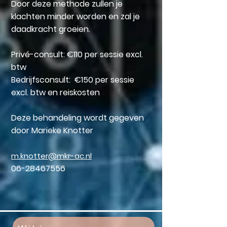
Door deze methode zullen je
klachten minder worden en zal je
daadkracht groeien.
Privé-consult: €110 per sessie excl.
btw
Bedrijfsconsult: €150 per sessie
excl. btw en reiskosten
Deze behandeling wordt gegeven
door Marieke Knotter
m.knotter@mkr-ac.nl
06-28467556