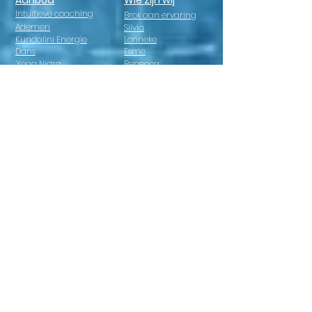
Aanbod
Wie zijn wij
Intuïtieve coaching
Brok aan ervaring
Ademen
Silvia
Kundalini Energie
Lonneke
Dans
Esme
Yoga Nidra
Rebecca
Healing
Paul-Peter
Één - daagse retreat
Fabienne
Talking to the chakra's
Willy en Sandra
Chakradance
Stichting SIL
Paardencoaching
Holistic Pulsing
Retreats
Access Bars
Spanje
Casa Kus
Nijmegen
Twee -daagse retreat
Één - daagse retreat
Retreat op maat
Vragen over retreats
Leuk als je ons op insta
volgt