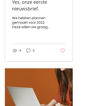
Yes, onze eerste
nieuwsbrief.
We hebben plannen
gemaakt voor 2022.
Deze willen we graag
met je delen. Reis met
ons mee naar Zuid-
Limburg Vorig jaar
hebben wij 2 pilot...
4
0