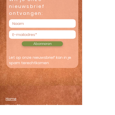
nieuwsbrief
ontvangen:
Abonneren
Let op onze nieuwsbrief kan in je
spam terechtkomen
Home
Wie is SIL
Agenda
Aanbod
Wie zijn wij