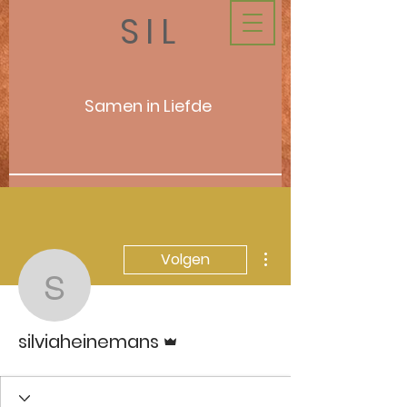
SIL
Samen in Liefde
Meer acties
Volgen
silviaheinemans
Beheerder
silviaheinemans