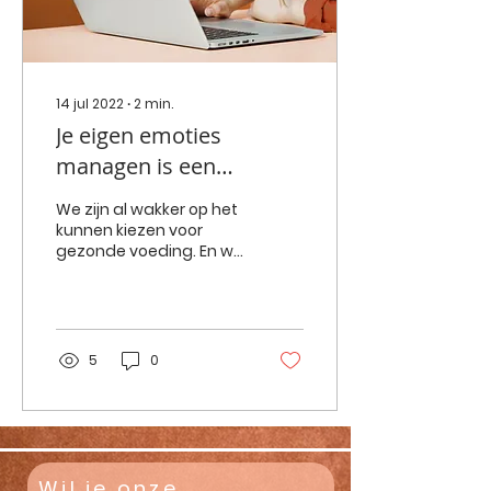
14 jul 2022
∙
2
min.
Je eigen emoties
managen is een
hoofdstuk apart.
We zijn al wakker op het
kunnen kiezen voor
gezonde voeding. En we
hebben al ervaren dat
bewegen ons goed
doet. We zijn op de
hoogte dat...
5
0
Wil je onze